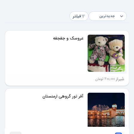
فیلتر
عروسک و جغجغه
11 ماه پیش
شیراز
200,000 تومان
آفر تور گروهی ارمنستان
11 ماه پیش