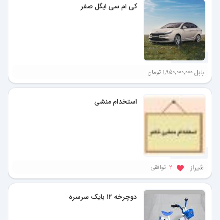
کی ام سی ایگل صفر
5 ماه پیش
بابل
1,950,000,000 تومان
استخدام منشی
10 ماه پیش
شیراز
توافقی
2
دوچرخه ۱۲ بایک سرسره