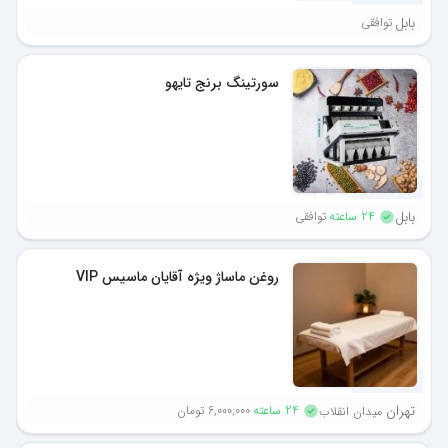
بابل
توافقی
سورتینگ برنج تایهو
1 ماه پیش
بابل
24 ساعته
توافقی
روغن ماساژ ویژه آقایان ماسیس VIP
1 ماه پیش
تهران
24 ساعته
6,000,000 تومان
میدان انقلاب