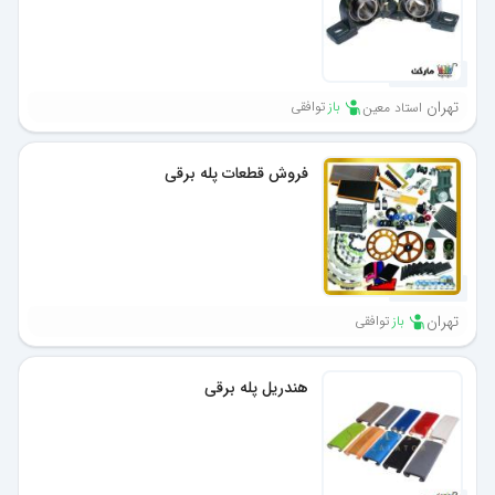
1 ماه پیش
تهران
باز
توافقی
استاد معین
فروش قطعات پله برقی
1 ماه پیش
تهران
باز
توافقی
هندریل پله برقی