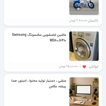
11 ماه پیش
تاکستان
2,800,000 تومان
ماشین لباسشویی سامسونگ Samsung
WD80J6410
11 ماه پیش
ایوانکی
95,000,000 تومان
1
منشی ، دستیار تولید محتوا ، ادیتور، صدا
پیشه، عکاس
11 ماه پیش