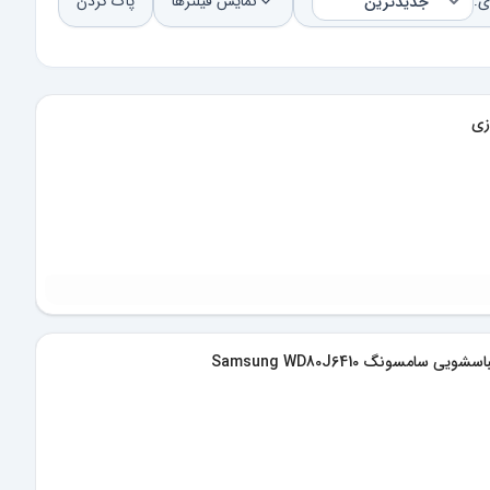
ی:
نمایش فیلترها
پاک کردن
زی
یی سامسونگ Samsung WD80J6410