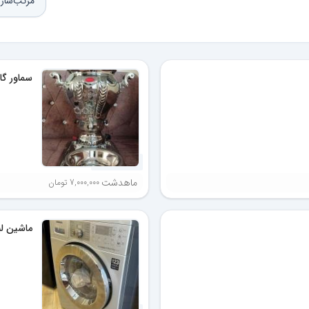
مرتب‌ساز
سماور گا
5 ماه پیش
ماهدشت
7,000,000 تومان
ماشین لباسشو